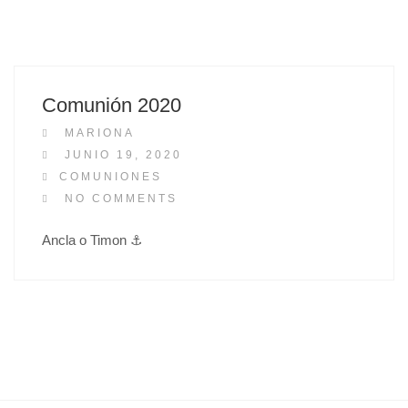
Comunión 2020
MARIONA
P
JUNIO 19, 2020
O
COMUNIONES
S
NO COMMENTS
T
Ancla o Timon ⚓
E
D
O
N