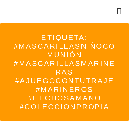
ETIQUETA:
#MASCARILLASNIÑOCO
MUNIÓN
#MASCARILLASMARINE
RAS
#AJUEGOCONTUTRAJE
#MARINEROS
#HECHOSAMANO
#COLECCIONPROPIA