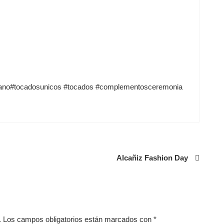
ano
#tocadosunicos
#tocados
#complementosceremonia
Alcañiz Fashion Day
.
Los campos obligatorios están marcados con
*