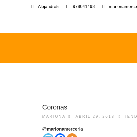
Alejandre5
978041493
marionamerce
Coronas
P
MARIONA
ABRIL 29, 2018
TEN
O
S
@marionamerceria
T