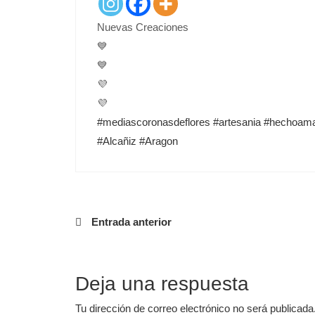
E
D
Nuevas Creaciones
O
N
💙
💙
💜
💜
#mediascoronasdeflores
#artesania
#hechoam
#Alcañiz
#Aragon
Navegación
Entrada anterior
de
entradas
Deja una respuesta
Tu dirección de correo electrónico no será publicada