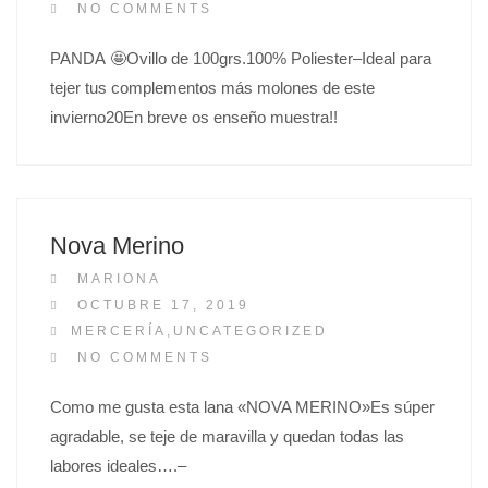
S
NO COMMENTS
T
PANDA 🤩Ovillo de 100grs.100% Poliester–Ideal para
E
tejer tus complementos más molones de este
D
O
invierno20En breve os enseño muestra!!
N
Nova Merino
MARIONA
P
OCTUBRE 17, 2019
O
MERCERÍA
,
UNCATEGORIZED
S
NO COMMENTS
T
Como me gusta esta lana «NOVA MERINO»Es súper
E
agradable, se teje de maravilla y quedan todas las
D
O
labores ideales….–
N