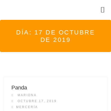
DÍA:
17 DE OCTUBRE
DE 2019
Panda
MARIONA
P
OCTUBRE 17, 2019
O
MERCERÍA