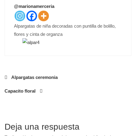
T
@marionamerceria
E
D
O
Alpargatas de niña decoradas con puntilla de bolillo,
N
flores y cinta de organza
Navegación
Alpargatas ceremonia
de
Capacito floral
entradas
Deja una respuesta