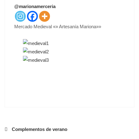
T
@marionamerceria
E
D
O
Mercado Medieval «» Artesanía Mariona»»
N
Navegación
Complementos de verano
de