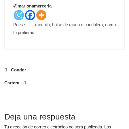
T
@marionamerceria
E
D
O
Pues si….. mochila, bolso de mano o bandolera, como
N
tu prefieras
Navegación
Condor
de
Cartera
entradas
Deja una respuesta
Tu dirección de correo electrónico no será publicada.
Los