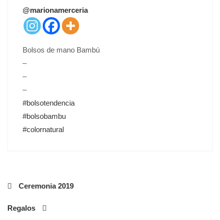
T
@marionamerceria
E
D
O
N
Bolsos de mano Bambú
–
–
–
#bolsotendencia
#bolsobambu
#colornatural
Navegación
Ceremonia 2019
de
Regalos
entradas