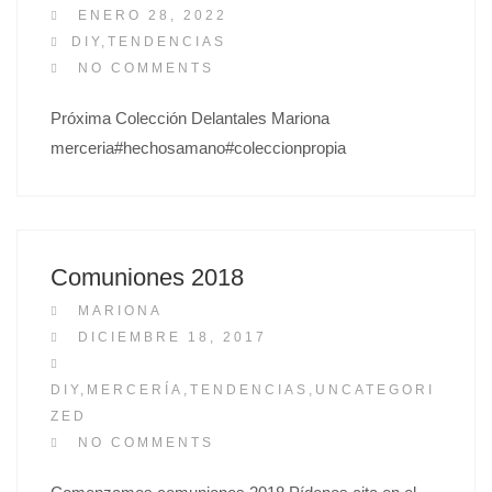
P
ENERO 28, 2022
O
DIY
,
TENDENCIAS
S
NO COMMENTS
T
Próxima Colección Delantales Mariona
E
merceria#hechosamano#coleccionpropia
D
O
N
Comuniones 2018
MARIONA
P
DICIEMBRE 18, 2017
O
S
DIY
,
MERCERÍA
,
TENDENCIAS
,
UNCATEGORI
T
ZED
E
NO COMMENTS
D