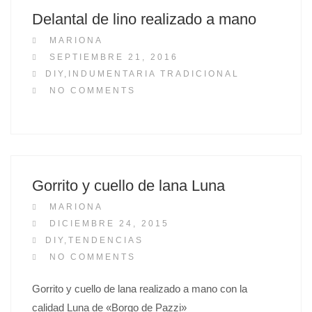
Delantal de lino realizado a mano
MARIONA
P
SEPTIEMBRE 21, 2016
O
DIY
,
INDUMENTARIA TRADICIONAL
S
NO COMMENTS
T
E
D
O
N
Gorrito y cuello de lana Luna
MARIONA
P
DICIEMBRE 24, 2015
O
DIY
,
TENDENCIAS
S
NO COMMENTS
T
Gorrito y cuello de lana realizado a mano con la
E
calidad Luna de «Borgo de Pazzi»
D