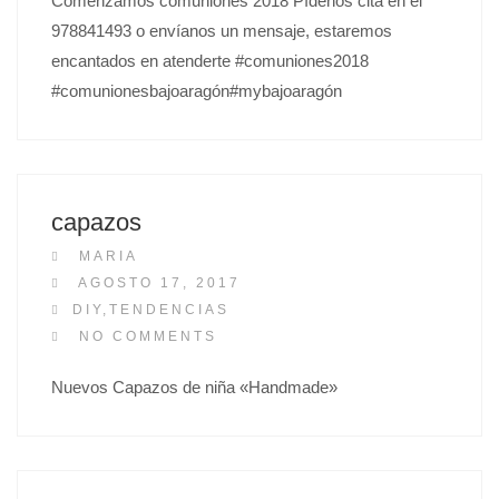
Comenzamos comuniones 2018 Pídenos cita en el
O
978841493 o envíanos un mensaje, estaremos
N
encantados en atenderte #comuniones2018
#comunionesbajoaragón#mybajoaragón
capazos
MARIA
P
AGOSTO 17, 2017
O
DIY
,
TENDENCIAS
S
NO COMMENTS
T
Nuevos Capazos de niña «Handmade»
E
D
O
N