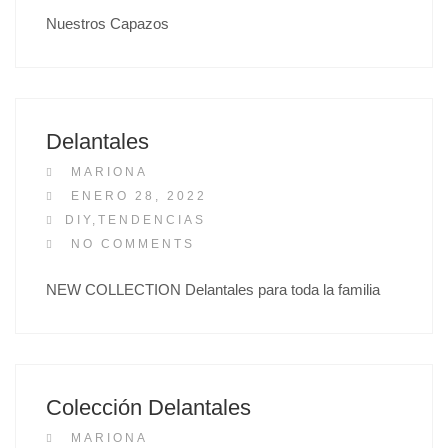
T
Nuestros Capazos
E
D
O
N
Delantales
MARIONA
P
ENERO 28, 2022
O
DIY
,
TENDENCIAS
S
NO COMMENTS
T
NEW COLLECTION Delantales para toda la familia
E
D
O
N
Colección Delantales
MARIONA