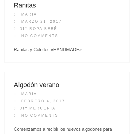
Ranitas
MARIA
P
MARZO 21, 2017
O
DIY
,
ROPA BEBÉ
S
NO COMMENTS
T
Ranitas y Culottes «HANDMADE»
E
D
O
N
Algodón verano
MARIA
P
FEBRERO 4, 2017
O
DIY
,
MERCERÍA
S
NO COMMENTS
T
Comenzamos a recibir los nuevos algodones para
E