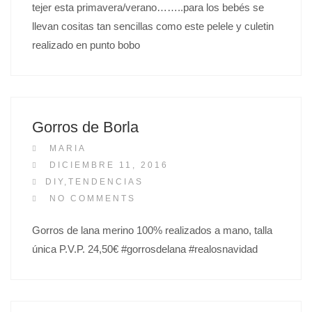
tejer esta primavera/verano……..para los bebés se
D
O
llevan cositas tan sencillas como este pelele y culetin
N
realizado en punto bobo
Gorros de Borla
MARIA
P
DICIEMBRE 11, 2016
O
DIY
,
TENDENCIAS
S
NO COMMENTS
T
Gorros de lana merino 100% realizados a mano, talla
E
única P.V.P. 24,50€ #gorrosdelana #realosnavidad
D
O
N