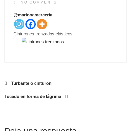
S
NO COMMENTS
T
@marionamerceria
E
D
O
Cinturones trenzados elásticos
N
Navegación
Turbante o cinturon
de
Tocado en forma de lágrima
entradas
Deja una respuesta