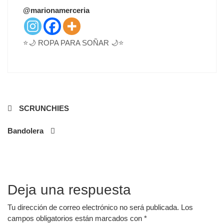
T
@marionamerceria
E
D
O
⭐🌙 ROPA PARA SOÑAR 🌙⭐
N
Navegación
SCRUNCHIES
de
Bandolera
entradas
Deja una respuesta
Tu dirección de correo electrónico no será publicada.
Los
campos obligatorios están marcados con
*