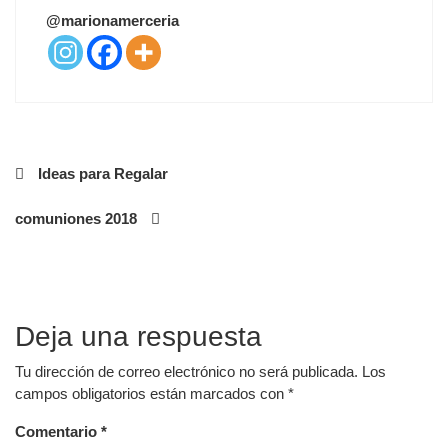
T
@marionamerceria
E
D
O
N
Navegación
Ideas para Regalar
de
comuniones 2018
entradas
Deja una respuesta
Tu dirección de correo electrónico no será publicada.
Los
campos obligatorios están marcados con
*
Comentario
*