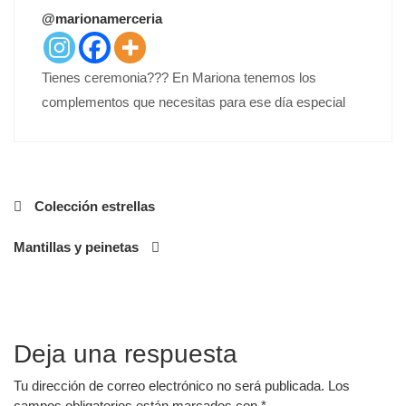
T
@marionamerceria
E
D
O
Tienes ceremonia??? En Mariona tenemos los
N
complementos que necesitas para ese día especial
Navegación
Colección estrellas
de
Mantillas y peinetas
entradas
Deja una respuesta
Tu dirección de correo electrónico no será publicada.
Los
campos obligatorios están marcados con
*