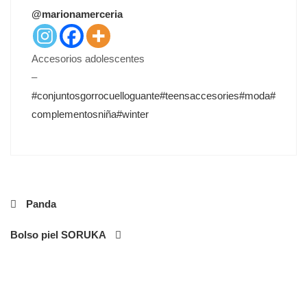
T
@marionamerceria
E
D
O
Accesorios adolescentes
N
–
#conjuntosgorrocuelloguante
#teensaccesories
#moda
#
complementosniña
#winter
Navegación
Panda
de
Bolso piel SORUKA
entradas