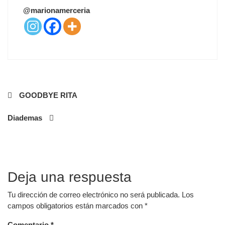
T
@marionamerceria
E
D
O
N
Navegación
GOODBYE RITA
de
Diademas
entradas
Deja una respuesta
Tu dirección de correo electrónico no será publicada.
Los
campos obligatorios están marcados con
*
Comentario
*