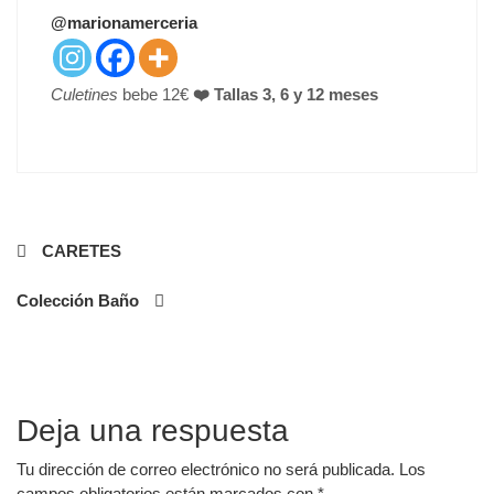
T
@marionamerceria
E
D
O
Culetines
bebe 12€
❤️ Tallas 3, 6 y 12 meses
N
Navegación
CARETES
de
Colección Baño
entradas
Deja una respuesta
Tu dirección de correo electrónico no será publicada.
Los
campos obligatorios están marcados con
*