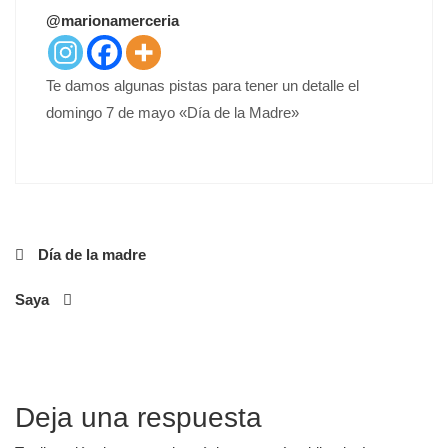
T
@marionamerceria
E
D
O
Te damos algunas pistas para tener un detalle el
N
domingo 7 de mayo «Día de la Madre»
Navegación
Día de la madre
de
Saya
entradas
Deja una respuesta