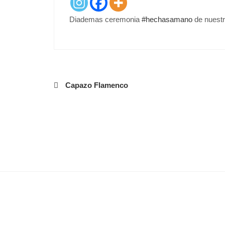
E
D
Diademas ceremonia
#hechasamano
de nuestr
O
N
Navegación
Capazo Flamenco
de
entradas