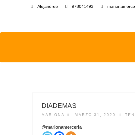
Alejandre5
978041493
marionamerce
DIADEMAS
P
MARIONA
MARZO 31, 2020
TEN
O
S
@marionamerceria
T