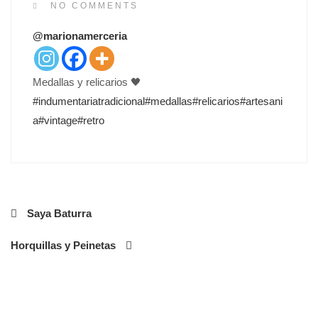
S
NO COMMENTS
T
@marionamerceria
E
D
O
Medallas y relicarios 🖤
N
#indumentariatradicional
#medallas
#relicarios
#artesani
a
#vintage
#retro
Navegación
Saya Baturra
de
Horquillas y Peinetas
entradas