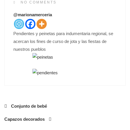
S
NO COMMENTS
T
@marionamerceria
E
D
O
Pendientes y peinetas para indumentaria regional, se
N
acercan los fines de curso de jota y las fiestas de
nuestros pueblos
Navegación
Conjunto de bebé
de
Capazos decorados
entradas