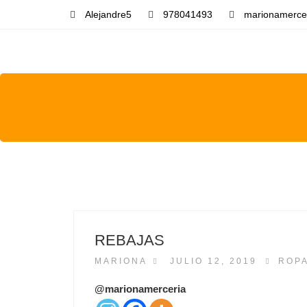
Alejandre5
978041493
marionamerce
REBAJAS
P
MARIONA
JULIO 12, 2019
ROPA
O
S
@marionamerceria
T