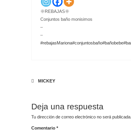
E
D
🌞REBAJAS🌞
O
N
Conjuntos baño monisimos
–
–
#rebajasMariona
#conjuntosbaño
#bañobebe
#ba
Navegación
MICKEY
de
entradas
Deja una respuesta
Tu dirección de correo electrónico no será publicada
Comentario
*