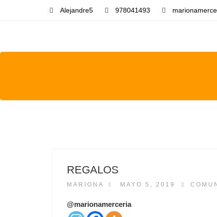
Alejandre5
978041493
marionamerce
REGALOS
P
MARIONA
MAYO 5, 2019
COMU
O
S
@marionamerceria
T