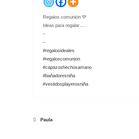
E
D
O
Regalos comunión 💚
N
Ideas para regalar….
–
–
#regalosideales
#regaloscomunion
#capazoshechosamano
#bañadoresniña
#vestidosplayerosniña
Navegación
Paula
de