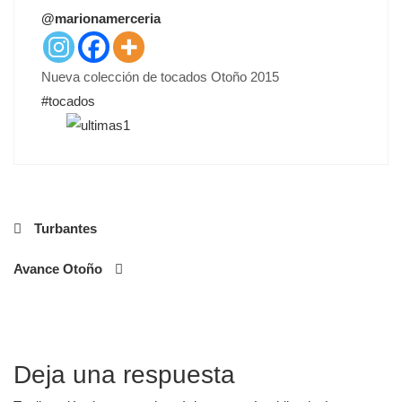
T
@marionamerceria
E
D
O
Nueva colección de tocados Otoño 2015
N
‪#‎
tocados‬
Navegación
Turbantes
de
Avance Otoño
entradas
Deja una respuesta