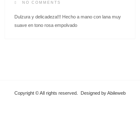
S
NO COMMENTS
T
Dulzura y delicadeza!!! Hecho a mano con lana muy
E
suave en tono rosa empolvado
D
O
N
Copyright © All rights reserved.
Designed by Abileweb