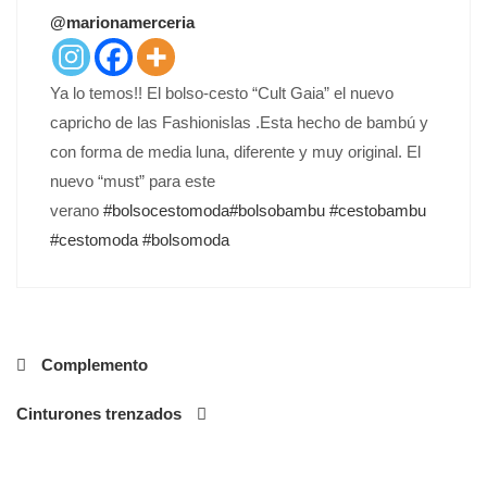
T
@marionamerceria
E
D
O
Ya lo temos!! El bolso-cesto “Cult Gaia” el nuevo
N
capricho de las Fashionislas .Esta hecho de bambú y
con forma de media luna, diferente y muy original. El
nuevo “must” para este
verano
#
bolsocestomoda
#
bolsobambu
#
cestobambu
#
cestomoda
#
bolsomoda
Navegación
Complemento
de
Cinturones trenzados
entradas