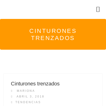
CINTURONES
TRENZADOS
Cinturones trenzados
MARIONA
P
ABRIL 3, 2018
O
TENDENCIAS