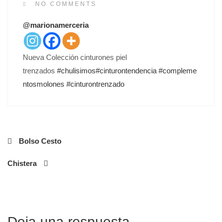
S
NO COMMENTS
T
@marionamerceria
E
D
O
Nueva Colección cinturones piel
N
trenzados
#
chulisimos
#
cinturontendencia
#
compleme
ntosmolones
#
cinturontrenzado
Navegación
Bolso Cesto
de
Chistera
entradas
Deja una respuesta